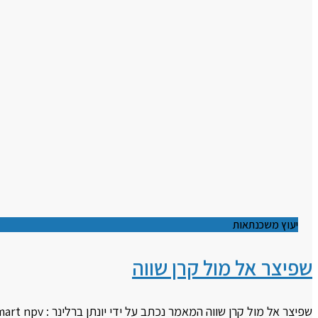
יעוץ משכנתאות
שפיצר אל מול קרן שווה
שפיצר אל מול קרן שווה המאמר נכתב על ידי יונתן ברלינר : smart npv בלקיחת המשכנתא ישנם 2 אפשרויות פריסה