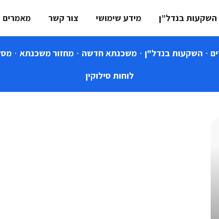
השקעות בנדל”ן
מידע שימושי
צור קשר
מאמרים
ם
השקעות בנדל"ן
משכנתא חדשה
מחזור משכנתא
מסל
לוחות סילוקין