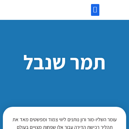
השקעות בנדל”ן
מידע שימושי
לקוחות ממליצים
יעוץ משכנתאות
תמר שנבל
עומר השליו-מור ורון נותנים ליווי צמוד ומפשטים מאד את
תהליך רכישת הדירה עבור אלו שפחות מצויים בעולם