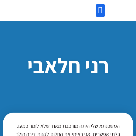
השקעות בנדל”ן
מידע שימושי
לקוחות ממליצים
יעוץ משכנתאות
רני חלאבי
המשכנתא שלי היתה מורכבת מאוד שלא לומר כמעט
בלתי אפשרית. אני ראיתי את החלום לקנות דירה הולך