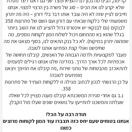
קדימה, הבינו מה נכון לנו להוציא ומצד שני גם דאגו ליצר מסלול
שלא יקרע לנו את הכיס – סוג של פשרה בין הרצוי למצוי. אנחנו
חייבים לציין שזה לא היה עובד אותו דבר בלי דורון – היה פה יתרון
משמעותי שלי כלקוח שבאתי עם דורון ועם השם של פתרונות 358
לבנקים (גם לבנקאי יש אינטרס גדול להציע לנו את הטוב ביותר
בגלל שהוא בא מהתחום ויכול לשלוח המון לקוחות נוספים, מה
שמהווה יתרון במיקוח). לא כל בנק התאים לנו, בסוף מצאנו את מה
שחיפשנו ואולי קצת הפתיעו אותנו לטובה.
מעבר למקצועיות ולרמה הגבוהה של האנשים, קיבלנו תחושה של
אכפתיות לכל אורך הדרך. במדינה שלנו אנחנו רגילים לפעמים
להתאכזב מהבטחות של נותני שירות ,פה קיבלנו את ההיפך ויצאנו
מופתעים לטובה!
על כן הרגשתי לנכון לכתוב מגילה זו ללקוחות העתיד של פתרונות
358.
נ.ב גם אחרי סגירת המשכנתא קיבלנו מענה מצויין לכל שאלה
שעלתה והמשכנו להתייעץ על נושאים שונים שעלו מול הקבלן.
תודה רבה על הכל!
אנחנו בטוחים שעם יחס כזה תצברו עוד המון לקוחות מרוצים
כמונו