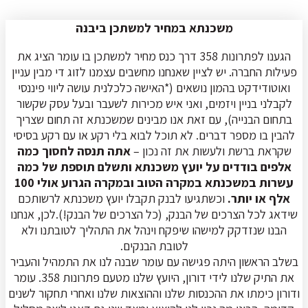
משכנתא במחיר למשתכן ביבנה
הגענו לפתרונות 358 דרך כנס מחיר למשתכן בו עומר הציג את
פעילות החברה. יש לציין שאנחנו מחשבים עצמנו לזוג די מבין עניין
ואוטודידקט בהמון נושאים (*האישה כלכלנית עושה ליווי פיננסי
לקבלני בניין ויזמים, ואני איש מכירות לשעבר ובעל עסק שקשור
בתחום הבנייה), עם זאת אנו מבינים שמשכנתא זה תחום שצריך
להבין בו מספר דברים. לא תוכל לבוא בלי רקע או עם רקע בסיסי
שקראת ברשת ולעשות את זה נכון –
אתה תנסה לחסוך כמה
אלפים בודדים על יועץ משכנתא ותשלם תוספת של כמה
עשרות במשכנתא במקרה הטוב ובמקרה הגרוע אולי 100
אלף או יותר.
וכשתגיעו לבנק תקבלו יועץ משכנתא לרשותכם
שידאג לכל הצרכים של הבנק, (כל הצרכים של הבנק!).לכן, אנחנו
הבנו שנזדקק למישהו שיפקח וינהל את התהליך לטובתנו ולא
לטובת הבנקים.
בשלב הראשון היתה פגישה עם עומר שבנה לנו את התמהיל והעביר
את התיק שלנו לידי דורון, היועץ שלנו מטעם פתרונות 358. עומר
ודורון כימתו את ההכנסות שלנו וההוצאות שלנו ואחרי תחקור לשנים