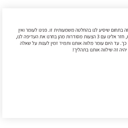
בתחום שיסיע לנו בהחלטה משמעותית זו. פנינו לעומר ואין
ספק שזו הייתה החלטה מצוינת. מעבר למקצועיות הגבוהה,בלטו הנסיון, הסדר והארגון. אחרי מספר שבועות של עבודה מאומצת מצידו, חזר אלינו עם 3 הצעות מסודרות מהן בחרנו את העדיפה לנו,
כך. עד היום עומר מלווה אותנו ותמיד זמין לענות על שאלה
היה זה שילווה אותנו בתהליך!