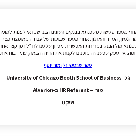
אחרי מספר פגישות משכנתא בבנקים השונים הבנו שכדאי לפנות למומחה 
שכנתא מול הבנק במהירות האפשרית מכיוון שטסנו לחו״ל זמן קצר אחר 
כדומה. אין ספק שכשנהיה מוכנים לקנות את הדירה הבאה, עומר בוודאות י
סקרישבסקי גל
ומור יוסף
גל -‎University of Chicago Booth School of Business
מור – ‏‎HR Referent‎‏ ב-‏‎Alvarion‎‏
שיקגו