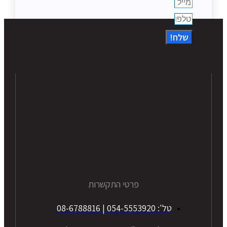
שלח!
פרטי התקשרות
טל': 054-5553920 | 08-6788816