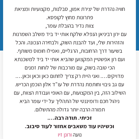
חוויה נהדרת של יצירת אמון, סבלנות, מקצועיות ומציאת
פתרונות מחוץ לקופסא.
צוות נדיר בהובלת עומר,
עם ירון רביניאן הנפלא שלקח אותי יד ביד משלב השמרנות
והזהירות שלי, ועד להבנת השוק, ולבחירה הנכונה. והכל
בשיעור דרך הרחובות, הרגליים, ואפילו חומוס משותף.
ועם רון אפשטיין המקצוען שהביא אותי יד ביד למשכנתא
הכי טובה בשוק, עם מורכבות של לוחות זמנים
מדויקים…. ואני היית רק צריך לחתום כאן וכאן וכאן….
עם גב גיבוי וחותמת נהדרת של עו"ד אלון הוכמן הכריש.
השילוב הזה, בין המקצועות, עם האופי ועבודת הצוות, עם
ניהול חכם ודומיננטי של התהליך על ידי עומר הביא
תמורה הרבה יותר גדולה מהתשלום.
זכיתי. תודה רבה….
וכשיהיו עוד משאבים אחזור לעוד סיבוב.
נועה
ורונן זיו