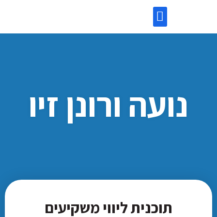
השקעות בנדל”ן
מידע שימושי
לקוחות ממליצים
יעוץ משכנתאות
נועה ורונן זיו
תוכנית ליווי משקיעים