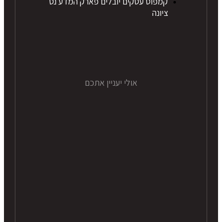
קמפוס עסקים יובלים פארק המדע נס
ציונה
אולי יעניין אתכם