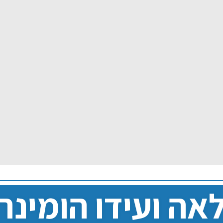
אה ועידו הומינר