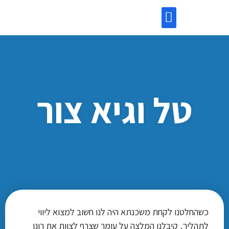
השקעות בנדל”ן
מידע שימושי
לקוחות ממליצים
יעוץ משכנתאות
טל וגיא צור
כשהחלטנו לקחת משכנתא היה לנו חשוב למצוא ליווי
לתהליך, קיבלנו המלצה על עומר שצרף לצוות את רונן