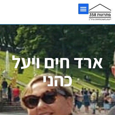
ארד חים ויעל
כהני